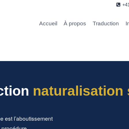
+4
Accueil
À propos
Traduction
I
ction
naturalisation
ue est l’aboutissement
e procédure