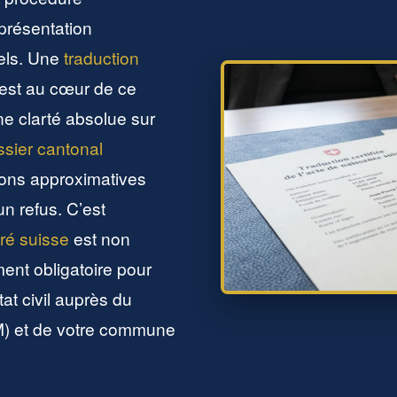
 présentation
iels. Une
traduction
 est au cœur de ce
ne clarté absolue sur
ssier cantonal
ons approximatives
un refus. C’est
uré suisse
est non
nt obligatoire pour
tat civil auprès du
EM) et de votre commune