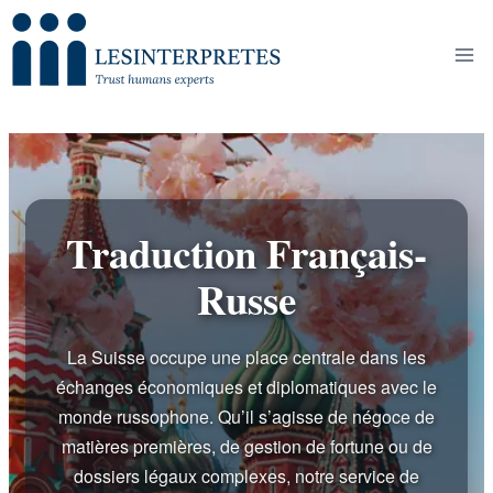
Skip
to
content
Traduction Français-
Russe
La Suisse occupe une place centrale dans les
échanges économiques et diplomatiques avec le
monde russophone. Qu’il s’agisse de négoce de
matières premières, de gestion de fortune ou de
dossiers légaux complexes, notre service de