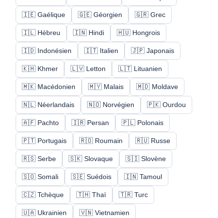
🇮🇪 Gaélique
🇬🇪 Géorgien
🇬🇷 Grec
🇮🇱 Hébreu
🇮🇳 Hindi
🇭🇺 Hongrois
🇮🇩 Indonésien
🇮🇹 Italien
🇯🇵 Japonais
🇰🇭 Khmer
🇱🇻 Letton
🇱🇹 Lituanien
🇲🇰 Macédonien
🇲🇾 Malais
🇲🇩 Moldave
🇳🇱 Néerlandais
🇳🇴 Norvégien
🇵🇰 Ourdou
🇦🇫 Pachto
🇮🇷 Persan
🇵🇱 Polonais
🇵🇹 Portugais
🇷🇴 Roumain
🇷🇺 Russe
🇷🇸 Serbe
🇸🇰 Slovaque
🇸🇮 Slovène
🇸🇴 Somali
🇸🇪 Suédois
🇮🇳 Tamoul
🇨🇿 Tchèque
🇹🇭 Thaï
🇹🇷 Turc
🇺🇦 Ukrainien
🇻🇳 Vietnamien