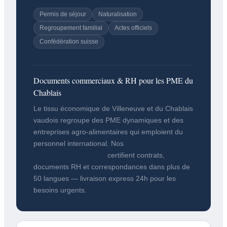
Permis de séjour
Naturalisation
Regroupement familial
Actes officiels
Confédération suisse
Documents commerciaux & RH pour les PME du
Chablais
Le tissu économique de Villeneuve et du Chablais
vaudois regroupe des PME dynamiques et des
entreprises agro-alimentaires qui emploient du
personnel international. Nos
traducteurs
certifiés à Villeneuve
certifient contrats,
documents RH et correspondances dans plus de
50 langues — livraison express 24h pour les
besoins urgents.