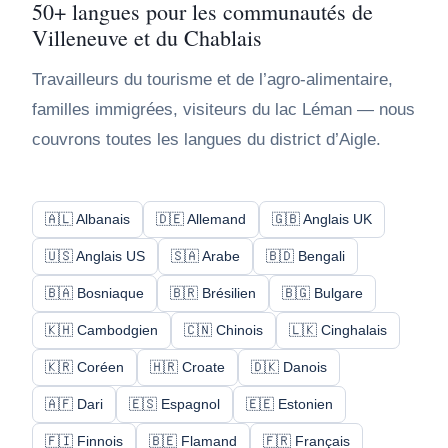
50+ langues pour les communautés de
Villeneuve et du Chablais
Travailleurs du tourisme et de l’agro-alimentaire,
familles immigrées, visiteurs du lac Léman — nous
couvrons toutes les langues du district d’Aigle.
🇦🇱 Albanais
🇩🇪 Allemand
🇬🇧 Anglais UK
🇺🇸 Anglais US
🇸🇦 Arabe
🇧🇩 Bengali
🇧🇦 Bosniaque
🇧🇷 Brésilien
🇧🇬 Bulgare
🇰🇭 Cambodgien
🇨🇳 Chinois
🇱🇰 Cinghalais
🇰🇷 Coréen
🇭🇷 Croate
🇩🇰 Danois
🇦🇫 Dari
🇪🇸 Espagnol
🇪🇪 Estonien
🇫🇮 Finnois
🇧🇪 Flamand
🇫🇷 Français