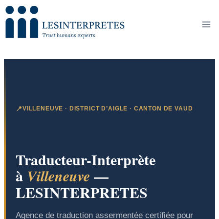
Skip
to
content
VILLENEUVE · DISTRICT D’AIGLE · CANTON DE VAUD
Traducteur-Interprète
à
—
Villeneuve
LESINTERPRETES
Agence de traduction assermentée certifiée pour