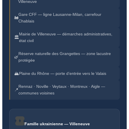
Villeneuve
Gare CFF — ligne Lausanne-Milan, carrefour
🚂
Chablais
Mairie de Villeneuve — démarches administratives,
🏛️
état civil
Réserve naturelle des Grangettes — zone lacustre
🌿
protégée
🏔️
Plaine du Rhône — porte d’entrée vers le Valais
Rennaz · Noville · Veytaux · Montreux · Aigle —
📍
communes voisines
👨‍👩‍👧
Famille ukrainienne — Villeneuve